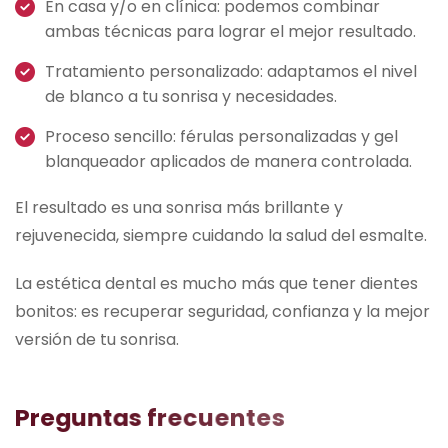
En casa y/o en clínica: podemos combinar
ambas técnicas para lograr el mejor resultado.
Tratamiento personalizado: adaptamos el nivel
de blanco a tu sonrisa y necesidades.
Proceso sencillo: férulas personalizadas y gel
blanqueador aplicados de manera controlada.
El resultado es una sonrisa más brillante y
rejuvenecida, siempre cuidando la salud del esmalte.
La estética dental es mucho más que tener dientes
bonitos: es recuperar seguridad, confianza y la mejor
versión de tu sonrisa.
P
r
e
g
u
n
t
a
s
f
r
e
c
u
e
n
t
e
s