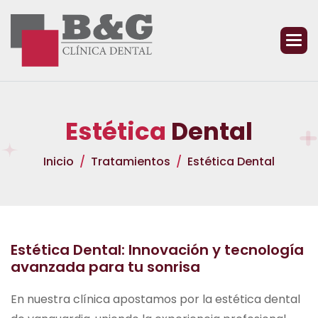
E
s
t
é
t
i
c
a
D
e
n
t
a
l
Inicio
Tratamientos
Estética Dental
Estética Dental: Innovación y tecnología
avanzada para tu sonrisa
En nuestra clínica apostamos por la estética dental