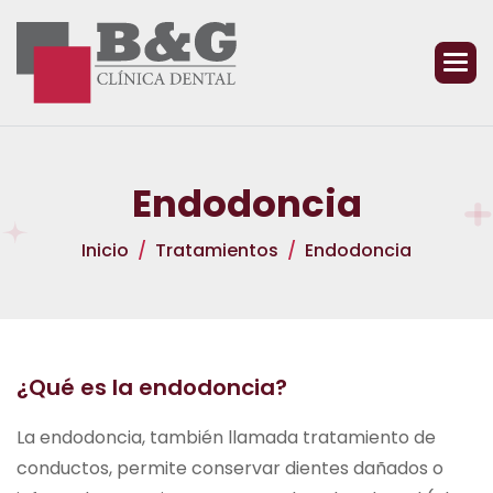
E
n
d
o
d
o
n
c
i
a
Inicio
Tratamientos
Endodoncia
¿Qué es la endodoncia?
La endodoncia, también llamada tratamiento de
conductos, permite conservar dientes dañados o