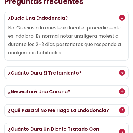
P
r
e
g
u
n
t
a
s
f
r
e
c
u
e
n
t
e
s
¿Duele Una Endodoncia?
No. Gracias a la anestesia local el procedimiento
es indoloro. Es normal notar una ligera molestia
durante los 2–3 días posteriores que responde a
analgésicos habituales.
¿Cuánto Dura El Tratamiento?
¿Necesitaré Una Corona?
¿Qué Pasa Si No Me Hago La Endodoncia?
¿Cuánto Dura Un Diente Tratado Con