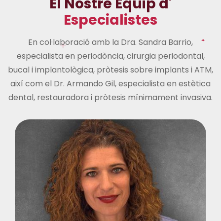
E
l
N
o
s
t
r
e
E
q
u
i
p
d
'
E
s
p
e
c
i
a
l
i
s
t
e
s
En col·laboració amb la Dra. Sandra Barrio,
especialista en periodòncia, cirurgia periodontal,
bucal i implantològica, pròtesis sobre implants i ATM,
així com el Dr. Armando Gil, especialista en estètica
dental, restauradora i pròtesis mínimament invasiva.