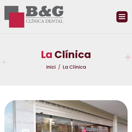
L
a
C
l
í
n
i
c
a
Inici
La Clínica