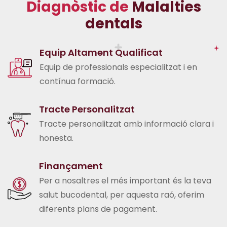
D
i
a
g
n
ò
s
t
i
c
d
e
M
a
l
a
l
t
i
e
s
d
e
n
t
a
l
s
Equip Altament Qualificat
Equip de professionals especialitzat i en
contínua formació.
Tracte Personalitzat
Tracte personalitzat amb informació clara i
honesta.
Finançament
Per a nosaltres el més important és la teva
salut bucodental, per aquesta raó, oferim
diferents plans de pagament.