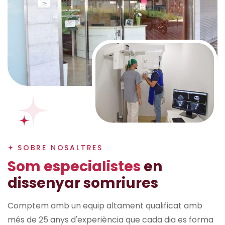
SOBRE NOSALTRES
S
o
m
e
s
p
e
c
i
a
l
i
s
t
e
s
e
n
d
i
s
s
e
n
y
a
r
s
o
m
r
i
u
r
e
s
Comptem amb un equip altament qualificat amb
més de 25 anys d'experiència que cada dia es forma