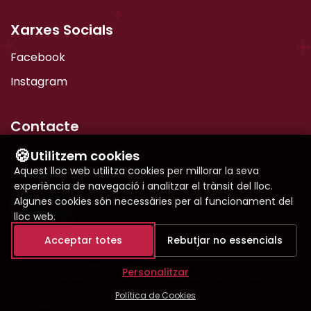
Xarxes Socials
Facebook
Instagram
Contacte
🍪
info@bgespecialitats.com
Utilitzem cookies
Configuració de cookies
Aquest lloc web utilitza cookies per millorar la seva
93 777 72 32
|
93 770 88 48
experiència de navegació i analitzar el trànsit del lloc.
WhatsApp
Algunes cookies són necessàries per al funcionament del
Seleccioneu les cookies que voleu acceptar:
lloc web.
666 002 632
Acceptar totes
Rebutjar no essencials
Cookies necessàries
Copyright © 2006 - 2026. Tots els drets reservats.
Personalitzar
Aquestes cookies són essencials per al
Política de Cookies
funcionament del lloc web i no es poden
|
|
Avís legal
Política de privacitat
Política de cookies