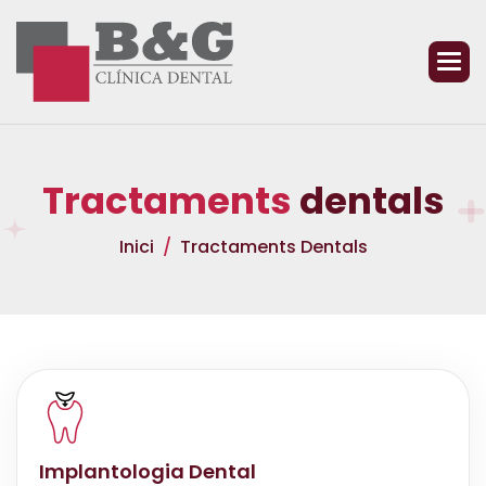
T
r
a
c
t
a
m
e
n
t
s
d
e
n
t
a
l
s
Inici
Tractaments Dentals
Implantologia Dental