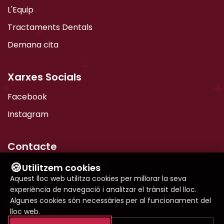
L'Equip
Tractaments Dentals
Demana cita
Xarxes Socials
Facebook
Instagram
Contacte
🍪
info@bgespecialitats.com
Utilitzem cookies
Configuració de cookies
Aquest lloc web utilitza cookies per millorar la seva
93 777 72 32
|
93 770 88 48
experiència de navegació i analitzar el trànsit del lloc.
Algunes cookies són necessàries per al funcionament del
WhatsApp
Seleccioneu les cookies que voleu acceptar:
lloc web.
666 002 632