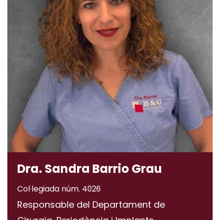
D
r
a
.
S
a
n
d
r
a
B
a
r
r
i
o
G
r
a
u
Col·legiada núm. 4026
Responsable del Departament de