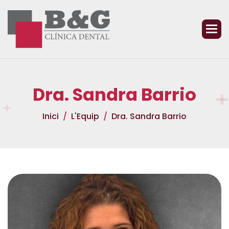
D
r
a
.
S
a
n
d
r
a
B
a
r
r
i
o
Inici
L'Equip
Dra. Sandra Barrio